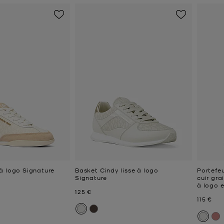
à logo Signature
Basket Cindy lisse à logo
Portefeu
Signature
cuir gra
à logo 
Prix actuel
125 €
Prix act
115 €