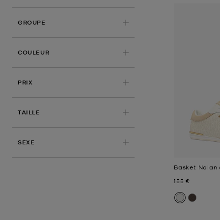
GROUPE
APPLIQUÉ
COULEUR
PRIX
TAILLE
SEXE
Basket Nolan 
Prix actuel
155 €