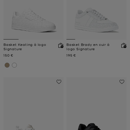
Basket Keating à logo
Basket Brady en cuir à
Signature
logo Signature
Prix actuel
Prix actuel
150 €
195 €