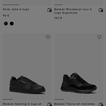
Mule Jake à logo
Basket Rhodes en cuir à
logo Signature
Prix actuel
95 €
Prix actuel
150 €
Basket Keating à logo et
Basket Trevor en matières