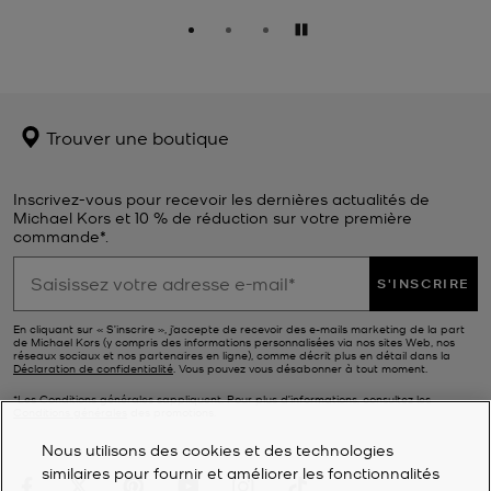
Pause
Trouver une boutique
Inscrivez-vous pour recevoir les dernières actualités de
Michael Kors et 10 % de réduction sur votre première
commande*.
S'INSCRIRE
En cliquant sur « S’inscrire », j’accepte de recevoir des e-mails marketing de la part
de Michael Kors (y compris des informations personnalisées via nos sites Web, nos
réseaux sociaux et nos partenaires en ligne), comme décrit plus en détail dans la
Déclaration de confidentialité
. Vous pouvez vous désabonner à tout moment.
*Les Conditions générales sappliquent. Pour plus d’informations, consultez les
Conditions générales
des promotions.
Nous utilisons des cookies et des technologies
similaires pour fournir et améliorer les fonctionnalités