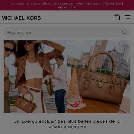
OBTENEZ -15 % SUPPLÉMENTAIRES SUR CERTAINS ARTICLES EN PROMOTION |
DÉCOUVRIR
Mon pani
Rechercher
Un aperçu exclusif des plus belles pièces de la
saison prochaine