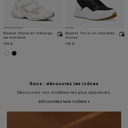
Basket Chase en mélange
Basket Trevor en matières
de matières
mixtes
Prix actuel
Prix actuel
195 €
195 €
Sacs : découvrez les icônes
Découvrez nos modèles les plus appréciés.
DÉCOUVREZ NOS ICÔNES
DÉCOUVRIR 