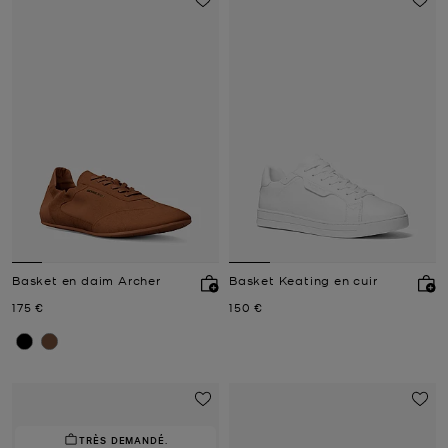
Basket en daim Archer
Basket Keating en cuir
Prix actuel
Prix actuel
175 €
150 €
TRÈS DEMANDÉ.