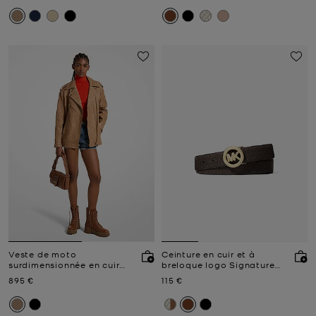
Veste de moto
Ceinture en cuir et à
surdimensionnée en cuir
breloque logo Signature
froissé
MK Pop
Prix actuel
Prix actuel
895 €
115 €