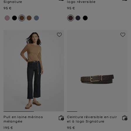
Signature
logo réversible
Prix actuel
Prix actuel
95 €
95 €
Pull en laine mérinos
Ceinture réversible en cuir
mélangée
et à logo Signature
Prix actuel
Prix actuel
195 €
95 €