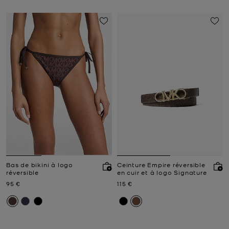
Bas de bikini à logo
Ceinture Empire réversible
réversible
en cuir et à logo Signature
Prix actuel
Prix actuel
95 €
115 €