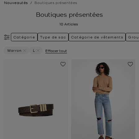
Nouveautés
/
Boutiques présentées
Boutiques présentées
10
Articles
Catégorie
Type de sac
Catégorie de vêtements
Grou
Marron
L
Effacer tout
Supprimer Le Filtre Actuellement Trié Par Couleur: Marron
Supprimer le filtre Actuellement trié par Taille: L