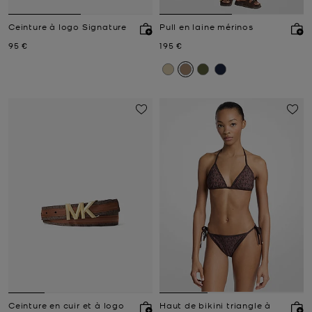
Ceinture à logo Signature
Pull en laine mérinos
Prix actuel
Prix actuel
95 €
195 €
Ceinture en cuir et à logo
Haut de bikini triangle à