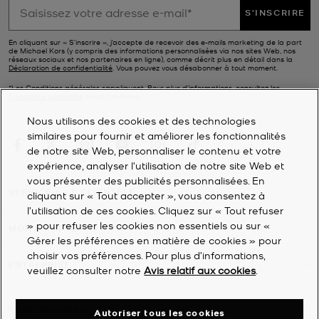
S'INSCRIRE
En cliquant sur « S’inscrire », j’accepte de recevoir des e-mails marketing de la part
de Michael Kors (y compris des informations personnalisées via nos sites Web, nos
réseaux sociaux et nos partenaires en ligne), comme décrit plus en détail dans la
Déclaration de confidentialité
. Vous pouvez vous désabonner à tout moment.
*Les Conditions générales sappliquent. Pour plus d’informations, consultez les
Conditions générales
des promotions.
Nous utilisons des cookies et des technologies
similaires pour fournir et améliorer les fonctionnalités
de notre site Web, personnaliser le contenu et votre
expérience, analyser l'utilisation de notre site Web et
vous présenter des publicités personnalisées. En
SERVICE À LA CLIENTÈLE
cliquant sur « Tout accepter », vous consentez à
l’utilisation de ces cookies. Cliquez sur « Tout refuser
» pour refuser les cookies non essentiels ou sur «
MON COMPTE
Gérer les préférences en matière de cookies » pour
choisir vos préférences. Pour plus d’informations,
ENTREPRISE
veuillez consulter notre
Avis relatif aux cookies
.
©
2026
Michael Kors
Autoriser tous les cookies