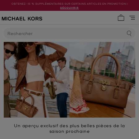
OBTENEZ -15 % SUPPLÉMENTAIRES SUR CERTAINS ARTICLES EN PROMOTION |
DÉCOUVRIR
Mon pani
Rechercher
Un aperçu exclusif des plus belles pièces de la
saison prochaine