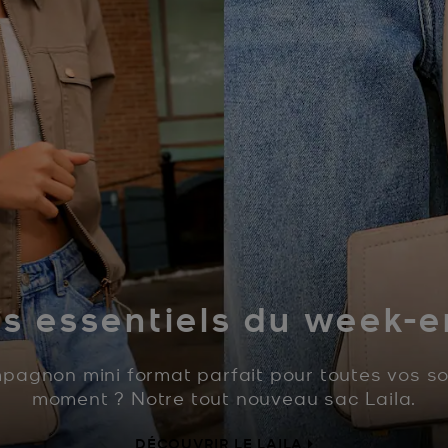
s essentiels du week-
pagnon mini format parfait pour toutes vos sor
moment ? Notre tout nouveau sac Laila.
DÉCOUVRIR LE LAILA