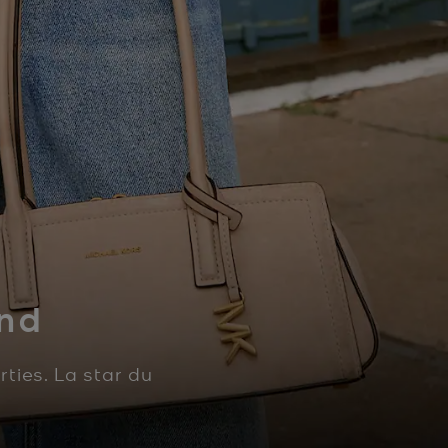
end
ties. La star du