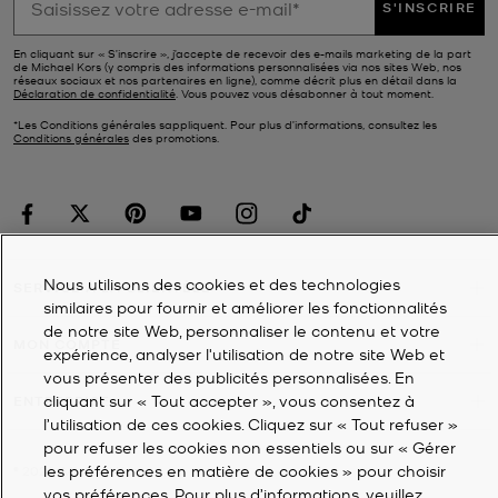
S'INSCRIRE
En cliquant sur « S’inscrire », j’accepte de recevoir des e-mails marketing de la part
de Michael Kors (y compris des informations personnalisées via nos sites Web, nos
réseaux sociaux et nos partenaires en ligne), comme décrit plus en détail dans la
Déclaration de confidentialité
. Vous pouvez vous désabonner à tout moment.
*Les Conditions générales sappliquent. Pour plus d’informations, consultez les
Conditions générales
des promotions.
Nous utilisons des cookies et des technologies
SERVICE À LA CLIENTÈLE
similaires pour fournir et améliorer les fonctionnalités
de notre site Web, personnaliser le contenu et votre
MON COMPTE
expérience, analyser l'utilisation de notre site Web et
vous présenter des publicités personnalisées. En
cliquant sur « Tout accepter », vous consentez à
ENTREPRISE
l’utilisation de ces cookies. Cliquez sur « Tout refuser »
pour refuser les cookies non essentiels ou sur « Gérer
les préférences en matière de cookies » pour choisir
©
2026
Michael Kors
vos préférences. Pour plus d’informations, veuillez