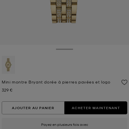
Toggle Drawer
sélectionné(s)
Mini montre Bryant dorée à pierres pavées et logo
329 €
Prix actuel
AJOUTER AU PANIER
ACHETER MAINTENANT
Payez en plusieurs fois avec