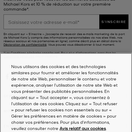
Michael Kors et 10 % de réduction sur votre première
commande*.
S'INSCRIRE
En cliquant sur « S’inscrire », j’accepte de recevoir des e-mails marketing de la part
de Michael Kors (y compris des informations personnalisées via nos sites Web, nos
réseaux sociaux et nos partenaires en ligne), comme décrit plus en détail dans la
Déclaration de confidentialité
. Vous pouvez vous désabonner à tout moment.
*Les Conditions générales sappliquent. Pour plus d’informations, consultez les
Conditions générales
des promotions.
Nous utilisons des cookies et des technologies
similaires pour fournir et améliorer les fonctionnalités
de notre site Web, personnaliser le contenu et votre
expérience, analyser l'utilisation de notre site Web et
vous présenter des publicités personnalisées. En
SERVICE À LA CLIENTÈLE
cliquant sur « Tout accepter », vous consentez à
l’utilisation de ces cookies. Cliquez sur « Tout refuser
» pour refuser les cookies non essentiels ou sur «
MON COMPTE
Gérer les préférences en matière de cookies » pour
choisir vos préférences. Pour plus d’informations,
ENTREPRISE
veuillez consulter notre
Avis relatif aux cookies
.