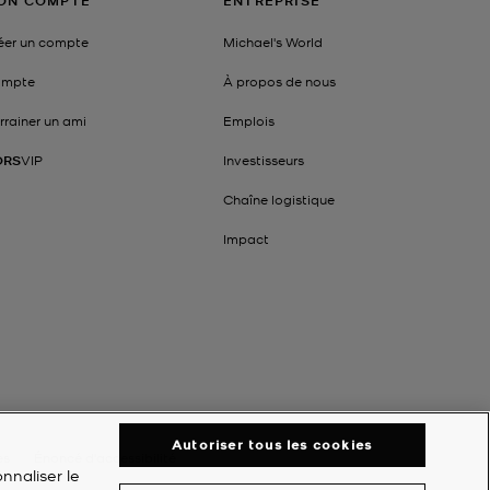
ON COMPTE
ENTREPRISE
éer un compte
Michael's World
mpte
À propos de nous
rrainer un ami
Emplois
ORS
VIP
Investisseurs
Chaîne logistique
Impact
Autoriser tous les cookies
es
Énoncé d'accessibilité
nnaliser le