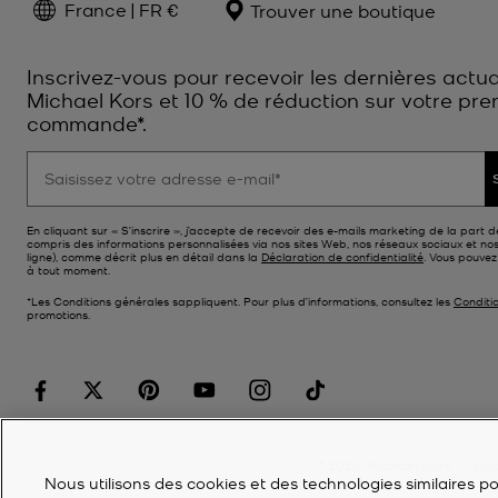
France | FR €
Trouver une boutique
Inscrivez-vous pour recevoir les dernières actua
Michael Kors et 10 % de réduction sur votre pre
commande*.
En cliquant sur « S’inscrire », j’accepte de recevoir des e-mails marketing de la part d
compris des informations personnalisées via nos sites Web, nos réseaux sociaux et no
ligne), comme décrit plus en détail dans la
Déclaration de confidentialité
. Vous pouve
à tout moment.
*Les Conditions générales sappliquent. Pour plus d’informations, consultez les
Conditi
promotions.
©
2026
Michael Kors
Déc
Nous utilisons des cookies et des technologies similaires pou