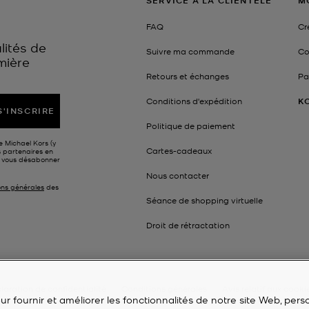
SERVICE À LA CLIENTÈLE
M
FAQ
Cr
lités de
Suivre ma commande
Co
mière
Retours et échanges
Pa
Conditions d'expédition
K
S'INSCRIRE
Politique de paiement
e Michael Kors (y
Cartes-cadeaux
s partenaires en
z vous désabonner
Nous contacter
ons générales
des
Séance de shopping virtuelle
Droit de rétractation
laration de confidentialité
Conditions générales
Avis relatif aux cooki
r fournir et améliorer les fonctionnalités de notre site Web, perso