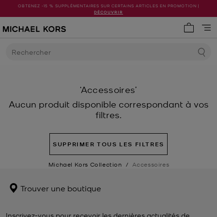
OBTENEZ -15 % SUPPLÉMENTAIRES SUR CERTAINS ARTICLES EN PROMOTION |
DÉCOUVRIR
Mon pani
Rechercher
‘Accessoires’
Aucun produit disponible correspondant à vos
filtres.
SUPPRIMER TOUS LES FILTRES
Michael Kors Collection
/
Accessoires
Trouver une boutique
Inscrivez-vous pour recevoir les dernières actualités de