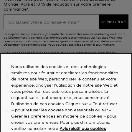
Michael Kors et 10 % de réduction sur votre première
commande*.
S'INSCRIRE
En cliquant sur « S’inscrire », j’accepte de recevoir des e-mails marketing de la part
de Michael Kors (y compris des informations personnalisées via nos sites Web, nos
réseaux sociaux et nos partenaires en ligne), comme décrit plus en détail dans la
Déclaration de confidentialité
. Vous pouvez vous désabonner à tout moment.
*Les Conditions générales sappliquent. Pour plus d’informations, consultez les
Conditions générales
des promotions.
Nous utilisons des cookies et des technologies
similaires pour fournir et améliorer les fonctionnalités
de notre site Web, personnaliser le contenu et votre
expérience, analyser l'utilisation de notre site Web et
vous présenter des publicités personnalisées. En
SERVICE À LA CLIENTÈLE
cliquant sur « Tout accepter », vous consentez à
l’utilisation de ces cookies. Cliquez sur « Tout refuser
» pour refuser les cookies non essentiels ou sur «
MON COMPTE
Gérer les préférences en matière de cookies » pour
choisir vos préférences. Pour plus d’informations,
ENTREPRISE
veuillez consulter notre
Avis relatif aux cookies
.