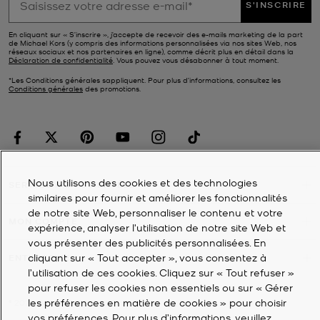
S'INSCRIRE
En cliquant sur « S’inscrire », j’accepte de recevoir des e-mails marketing de la part
de Michael Kors (y compris des informations personnalisées via nos sites Web, nos
réseaux sociaux et nos partenaires en ligne), comme décrit plus en détail dans la
Déclaration de confidentialité
. Vous pouvez vous désabonner à tout moment.
*Les Conditions générales sappliquent. Pour plus d’informations, consultez les
Conditions générales
des promotions.
Nous utilisons des cookies et des technologies
SERVICE À LA CLIENTÈLE
similaires pour fournir et améliorer les fonctionnalités
de notre site Web, personnaliser le contenu et votre
MON COMPTE
expérience, analyser l'utilisation de notre site Web et
vous présenter des publicités personnalisées. En
cliquant sur « Tout accepter », vous consentez à
ENTREPRISE
l’utilisation de ces cookies. Cliquez sur « Tout refuser »
pour refuser les cookies non essentiels ou sur « Gérer
les préférences en matière de cookies » pour choisir
©
2026
Michael Kors
vos préférences. Pour plus d’informations, veuillez