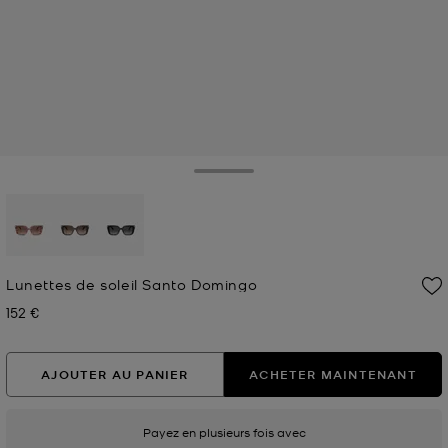
Toggle Drawer
sélectionné(s)
Lunettes de soleil Santo Domingo
152 €
Prix actuel
AJOUTER AU PANIER
ACHETER MAINTENANT
Payez en plusieurs fois avec