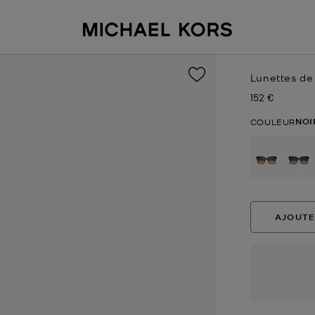
Lunettes de 
152 €
Prix actuel
NOI
COULEUR
sél
AJOUTE