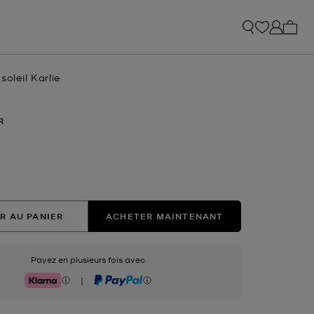
Mon p
soleil Karlie
R
ectionné(s)
R AU PANIER
ACHETER MAINTENANT
Payez en plusieurs fois avec
|
Klarna
PayPal