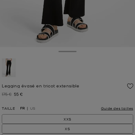
Toggle Drawer
sélectionné(s)
Legging évasé en tricot extensible
175 €
55 €
Prix initial
Prix actuel
FR
TAILLE
US
Guide des tailles
XXS
XS