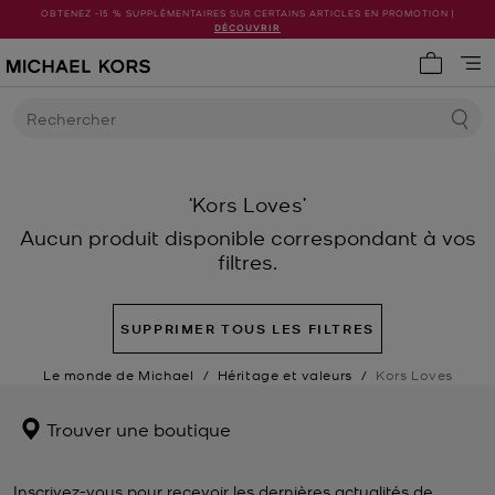
OBTENEZ -15 % SUPPLÉMENTAIRES SUR CERTAINS ARTICLES EN PROMOTION |
DÉCOUVRIR
Mon pani
Rechercher
‘Kors Loves’
Aucun produit disponible correspondant à vos
filtres.
SUPPRIMER TOUS LES FILTRES
Le monde de Michael
/
Héritage et valeurs
/
Kors Loves
Trouver une boutique
Inscrivez-vous pour recevoir les dernières actualités de