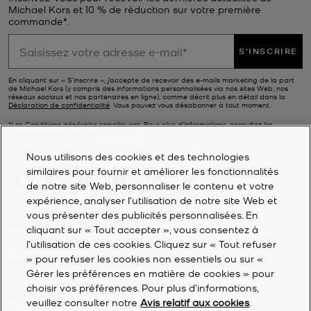
Michael Kors et 10 % de réduction sur votre première
commande*.
S'INSCRIRE
En cliquant sur « S’inscrire », j’accepte de recevoir des e-mails marketing de la part
de Michael Kors (y compris des informations personnalisées via nos sites Web, nos
réseaux sociaux et nos partenaires en ligne), comme décrit plus en détail dans la
Déclaration de confidentialité
. Vous pouvez vous désabonner à tout moment.
*Les Conditions générales sappliquent. Pour plus d’informations, consultez les
Conditions générales
des promotions.
Nous utilisons des cookies et des technologies
similaires pour fournir et améliorer les fonctionnalités
de notre site Web, personnaliser le contenu et votre
expérience, analyser l'utilisation de notre site Web et
vous présenter des publicités personnalisées. En
SERVICE À LA CLIENTÈLE
cliquant sur « Tout accepter », vous consentez à
l’utilisation de ces cookies. Cliquez sur « Tout refuser
» pour refuser les cookies non essentiels ou sur «
MON COMPTE
Gérer les préférences en matière de cookies » pour
choisir vos préférences. Pour plus d’informations,
ENTREPRISE
veuillez consulter notre
Avis relatif aux cookies
.