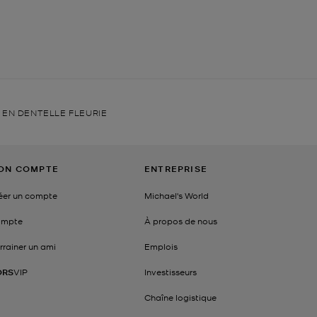
 EN DENTELLE FLEURIE
ON COMPTE
ENTREPRISE
éer un compte
Michael's World
mpte
À propos de nous
rrainer un ami
Emplois
ORS
VIP
Investisseurs
Chaîne logistique