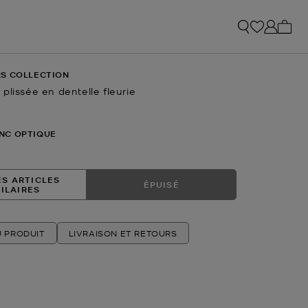
Mon p
S COLLECTION
plissée en dentelle fleurie
ctuel
NC OPTIQUE
ES ARTICLES
ÉPUISÉ
MILAIRES
U PRODUIT
LIVRAISON ET RETOURS