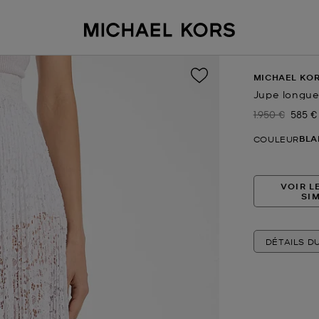
MICHAEL KOR
Jupe longue 
1.950 €
585 €
Prix initial
Prix a
BLA
COULEUR
VOIR L
SI
DÉTAILS D