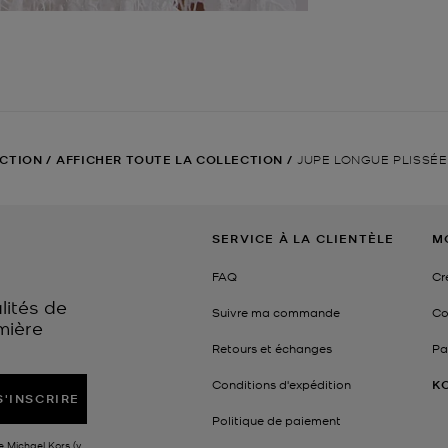
ECTION
/
AFFICHER TOUTE LA COLLECTION
/
JUPE LONGUE PLISSÉE
SERVICE À LA CLIENTÈLE
M
FAQ
Cr
lités de
Suivre ma commande
Co
mière
Retours et échanges
Pa
Conditions d'expédition
K
S'INSCRIRE
Politique de paiement
e Michael Kors (y