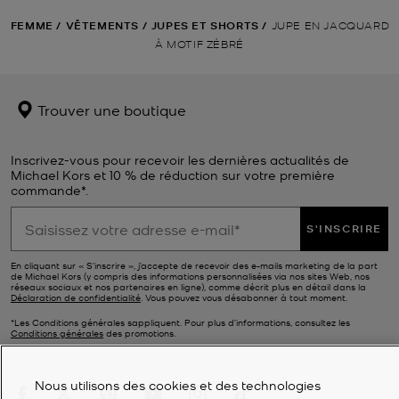
FEMME
/
VÊTEMENTS
/
JUPES ET SHORTS
/
JUPE EN JACQUARD
À MOTIF ZÉBRÉ
Trouver une boutique
Inscrivez-vous pour recevoir les dernières actualités de
Michael Kors et 10 % de réduction sur votre première
commande*.
S'INSCRIRE
En cliquant sur « S’inscrire », j’accepte de recevoir des e-mails marketing de la part
de Michael Kors (y compris des informations personnalisées via nos sites Web, nos
réseaux sociaux et nos partenaires en ligne), comme décrit plus en détail dans la
Déclaration de confidentialité
. Vous pouvez vous désabonner à tout moment.
*Les Conditions générales sappliquent. Pour plus d’informations, consultez les
Conditions générales
des promotions.
Nous utilisons des cookies et des technologies