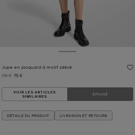
Toggle Drawer
Jupe en jacquard à motif zébré
175 €
75 €
Prix initial
Prix actuel
VOIR LES ARTICLES
ÉPUISÉ
SIMILAIRES
DÉTAILS DU PRODUIT
LIVRAISON ET RETOURS