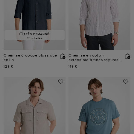
TRÈS DEMANDÉ.
37 achetés
Chemise à coupe classique
Chemise en coton
en lin
extensible à fines rayures
avec logo
Prix actuel
Prix actuel
129 €
119 €