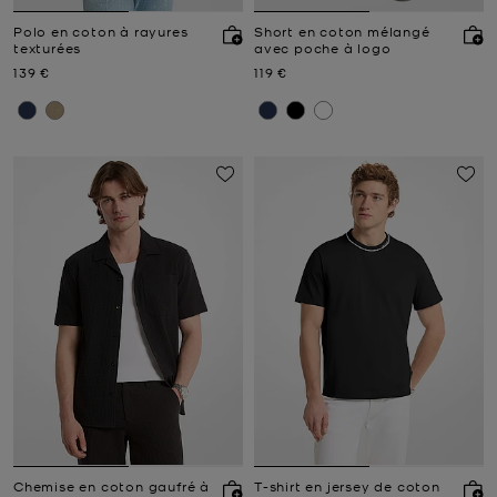
Polo en coton à rayures
Short en coton mélangé
texturées
avec poche à logo
Prix actuel
Prix actuel
139 €
119 €
Chemise en coton gaufré à
T-shirt en jersey de coton