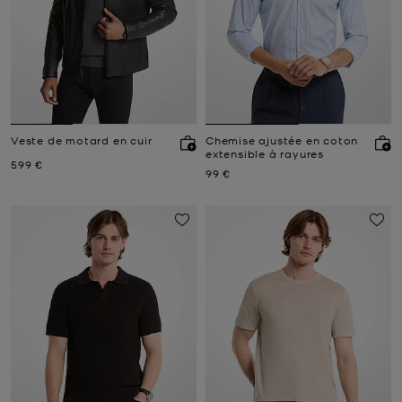
Veste de motard en cuir
Chemise ajustée en coton
extensible à rayures
Prix actuel
599 €
Prix actuel
99 €