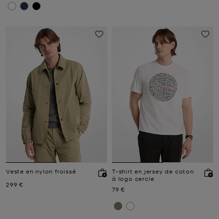
Veste en nylon froissé
T-shirt en jersey de coton
à logo cercle
Prix actuel
299 €
Prix actuel
79 €