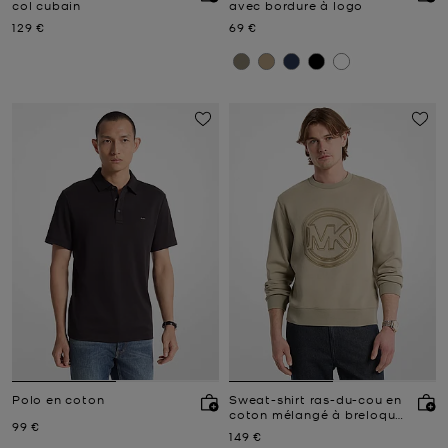
col cubain
avec bordure à logo
Prix actuel
Prix actuel
129 €
69 €
Polo en coton
Sweat-shirt ras-du-cou en
coton mélangé à breloque
Prix actuel
99 €
logo
Prix actuel
149 €