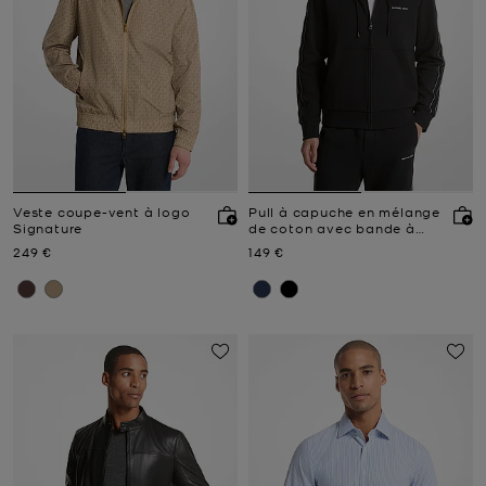
Veste coupe-vent à logo
Pull à capuche en mélange
Signature
de coton avec bande à
logos et fermeture zippée
Prix actuel
Prix actuel
249 €
149 €