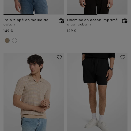
Polo zippé en maille de
Chemise en coton imprimé
coton
à col cubain
Prix actuel
Prix actuel
149 €
129 €