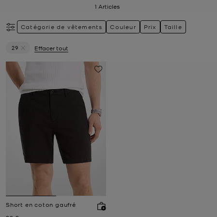
1
Articles
Catégorie de vêtements
Couleur
Prix
Taille
29
Effacer tout
Supprimer le filtre Actuellement trié par Taille: 29
Short en coton gaufré