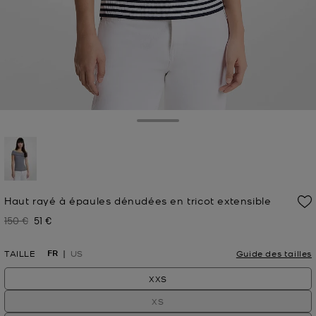
Toggle Drawer
sélectionné(s)
Haut rayé à épaules dénudées en tricot extensible
150 €
51 €
Prix initial
Prix actuel
FR
TAILLE
US
Guide des tailles
XXS
XS