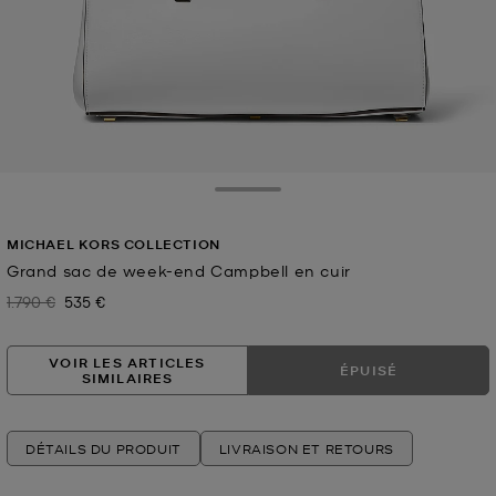
Toggle Drawer
MICHAEL KORS COLLECTION
Grand sac de week-end Campbell en cuir
1.790 €
535 €
Prix initial
Prix actuel
VOIR LES ARTICLES
ÉPUISÉ
SIMILAIRES
DÉTAILS DU PRODUIT
LIVRAISON ET RETOURS