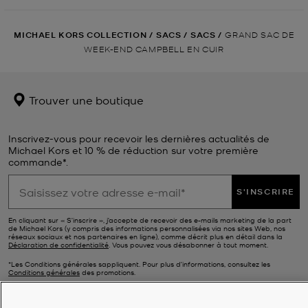
MICHAEL KORS COLLECTION
/
SACS
/
SACS
/
GRAND SAC DE
WEEK-END CAMPBELL EN CUIR
Trouver une boutique
Inscrivez-vous pour recevoir les dernières actualités de
Michael Kors et 10 % de réduction sur votre première
commande*.
S'INSCRIRE
En cliquant sur « S’inscrire », j’accepte de recevoir des e-mails marketing de la part
de Michael Kors (y compris des informations personnalisées via nos sites Web, nos
réseaux sociaux et nos partenaires en ligne), comme décrit plus en détail dans la
Déclaration de confidentialité
. Vous pouvez vous désabonner à tout moment.
*Les Conditions générales sappliquent. Pour plus d’informations, consultez les
Conditions générales
des promotions.