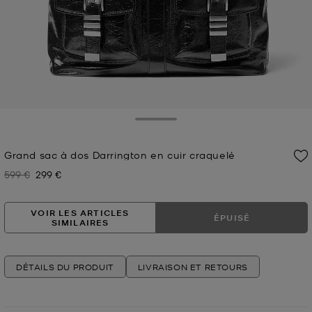
Toggle Drawer
Grand sac à dos Darrington en cuir craquelé
599 €
299 €
Prix initial
Prix actuel
VOIR LES ARTICLES
ÉPUISÉ
SIMILAIRES
DÉTAILS DU PRODUIT
LIVRAISON ET RETOURS