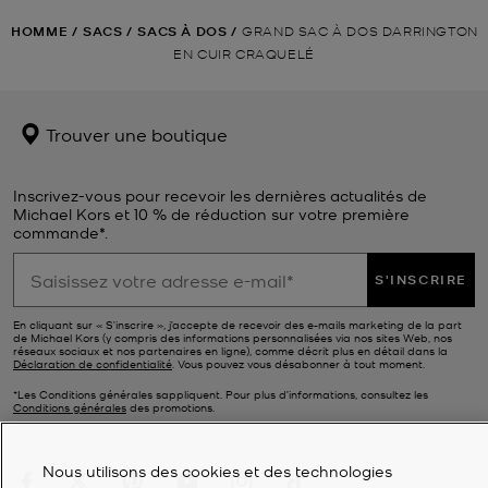
HOMME
/
SACS
/
SACS À DOS
/
GRAND SAC À DOS DARRINGTON
EN CUIR CRAQUELÉ
Trouver une boutique
Inscrivez-vous pour recevoir les dernières actualités de
Michael Kors et 10 % de réduction sur votre première
commande*.
S'INSCRIRE
En cliquant sur « S’inscrire », j’accepte de recevoir des e-mails marketing de la part
de Michael Kors (y compris des informations personnalisées via nos sites Web, nos
réseaux sociaux et nos partenaires en ligne), comme décrit plus en détail dans la
Déclaration de confidentialité
. Vous pouvez vous désabonner à tout moment.
*Les Conditions générales sappliquent. Pour plus d’informations, consultez les
Conditions générales
des promotions.
Nous utilisons des cookies et des technologies