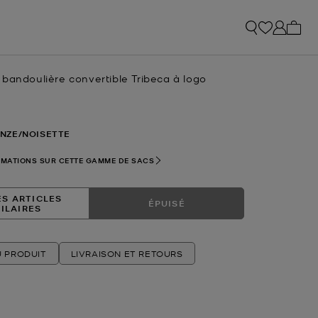
Mon p
bandoulière convertible Tribeca à logo
tuel
NZE/NOISETTE
RMATIONS SUR CETTE GAMME DE SACS
ES ARTICLES
ÉPUISÉ
MILAIRES
U PRODUIT
LIVRAISON ET RETOURS