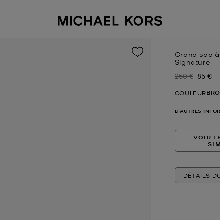
Grand sac à 
Signature
250 €
85 €
Prix initial
Prix ac
BRO
COULEUR
D'AUTRES INFO
VOIR L
SI
DÉTAILS D