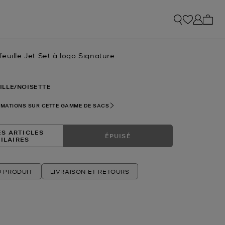
Mon p
euille Jet Set à logo Signature
uel
ILLE/NOISETTE
RMATIONS SUR CETTE GAMME DE SACS
ES ARTICLES
ÉPUISÉ
MILAIRES
U PRODUIT
LIVRAISON ET RETOURS