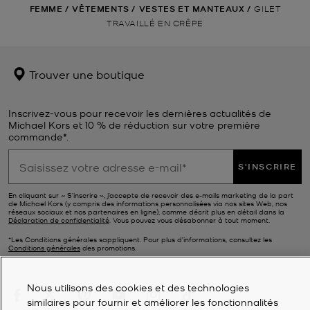
FEMME
/
VÊTEMENTS
/
VESTES ET MANTEAUX
/
GILET
TRAVAILLÉ EN CRÊPE
Trouver une boutique
Inscrivez-vous pour recevoir les dernières actualités de
Michael Kors et 10 % de réduction sur votre première
commande*.
S'INSCRIRE
En cliquant sur « S’inscrire », j’accepte de recevoir des e-mails marketing de la part
de Michael Kors (y compris des informations personnalisées via nos sites Web, nos
réseaux sociaux et nos partenaires en ligne), comme décrit plus en détail dans la
Déclaration de confidentialité
. Vous pouvez vous désabonner à tout moment.
*Les Conditions générales sappliquent. Pour plus d’informations, consultez les
Conditions générales
des promotions.
Nous utilisons des cookies et des technologies
similaires pour fournir et améliorer les fonctionnalités