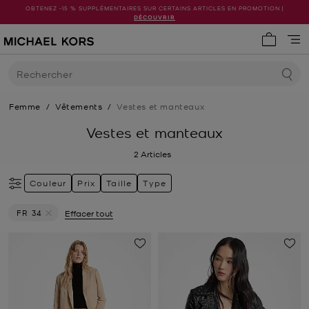
OBTENEZ -15 % SUPPLÉMENTAIRES SUR CERTAINS ARTICLES EN PROMOTION |
DÉCOUVRIR
Mon pani
Rechercher
Femme
/
Vêtements
/
Vestes et manteaux
Vestes et manteaux
2
Articles
Couleur
Prix
Taille
Type
FR 34
Effacer tout
Supprimer le filtre Actuellement trié par Taille: FR 34