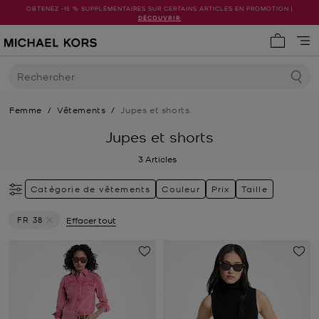
OBTENEZ -15 % SUPPLÉMENTAIRES SUR CERTAINS ARTICLES EN PROMOTION |
DÉCOUVRIR
Mon pani
Rechercher
Femme
/
Vêtements
/
Jupes et shorts
Jupes et shorts
3
Articles
Catégorie de vêtements
Couleur
Prix
Taille
FR 38
Effacer tout
Supprimer le filtre Actuellement trié par Taille: FR 38