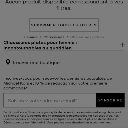
Aucun produit disponible correspondant à vos
filtres.
SUPPRIMER TOUS LES FILTRES
Femme
/
Chaussures
/
Chaussures plates
Chaussures plates pour femme :
incontournables au quotidien
.
Vous cherchez à habiller vos pieds en alliant élégance et confort
du matin au soir ? Nos chaussures plates pour femme sont vos
Trouver une boutique
alliées. Explorez la ville avec nos richelieus et nos mocassins
inspirés du vestiaire masculin, ou promenez-vous sur la plage avec
nos espadrilles et nos sabots décontractés. Optez pour de
Inscrivez-vous pour recevoir les dernières actualités de
superbes mules en cuir ou tressées qui s'accordent tout aussi bien
Michael Kors et 10 % de réduction sur votre première
avec un jean et un haut qu'avec une robe ou un pantalon chic.
commande*.
Indispensables à toute garde-robe, nos chaussures plates noires
sont ornées de nœuds papillon ou de notre cher logo pour vous
S'INSCRIRE
offrir un style emblématique. Vous pouvez aussi choisir des
ballerines ou des mocassins aux coloris audacieux et éclatants
En cliquant sur « S’inscrire », j’accepte de recevoir des e-mails marketing de la part
de Michael Kors (y compris des informations personnalisées via nos sites Web, nos
pour faire ressortir votre personnalité.
réseaux sociaux et nos partenaires en ligne), comme décrit plus en détail dans la
Déclaration de confidentialité
. Vous pouvez vous désabonner à tout moment.
Trouvez les chaussures plates qui vous conviennent