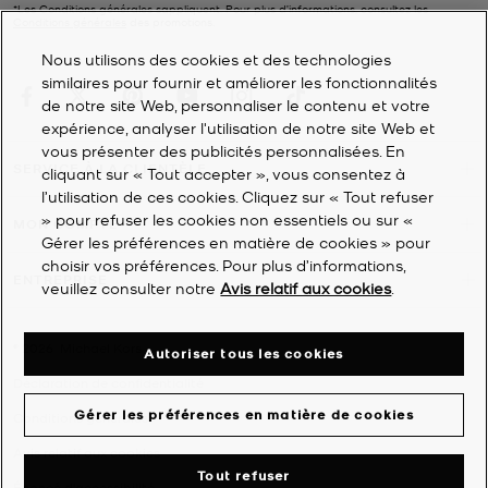
*Les Conditions générales sappliquent. Pour plus d’informations, consultez les
le mieux, des ballerines aux mocassins
Conditions générales
des promotions.
Classiques, confortables et appréciées des femmes de tous âges,
Nous utilisons des cookies et des technologies
les chaussures plates sont indémodables. Elles sont idéales pour
similaires pour fournir et améliorer les fonctionnalités
passer d'un style habillé à un look plus décontracté, ou du bureau
de notre site Web, personnaliser le contenu et votre
aux sorties du week-end. Également parfaites pour les voyages,
expérience, analyser l'utilisation de notre site Web et
elles s'enfilent et se retirent en un clin d'œil à l'aéroport et prennent
vous présenter des publicités personnalisées. En
très peu de place dans votre valise ou votre
cabas
. Nos
SERVICE À LA CLIENTÈLE
cliquant sur « Tout accepter », vous consentez à
chaussures plates pour femme sont proposées en cuir, en lin, en
l’utilisation de ces cookies. Cliquez sur « Tout refuser
toile et dans diverses autres matières, afin de s'adapter à toutes
» pour refuser les cookies non essentiels ou sur «
MON COMPTE
les saisons.
Gérer les préférences en matière de cookies » pour
choisir vos préférences. Pour plus d’informations,
ENTREPRISE
veuillez consulter notre
Avis relatif aux cookies
.
©
2026
Michael Kors
Autoriser tous les cookies
Déclaration de confidentialité
Gérer les préférences en matière de cookies
Conditions générales
Avis relatif aux cookies
Tout refuser
Énoncé d'accessibilité