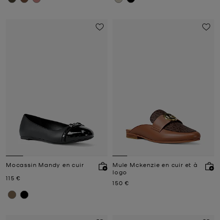
Mocassin Mandy en cuir
Mule Mckenzie en cuir et à
logo
Prix actuel
115 €
Prix actuel
150 €