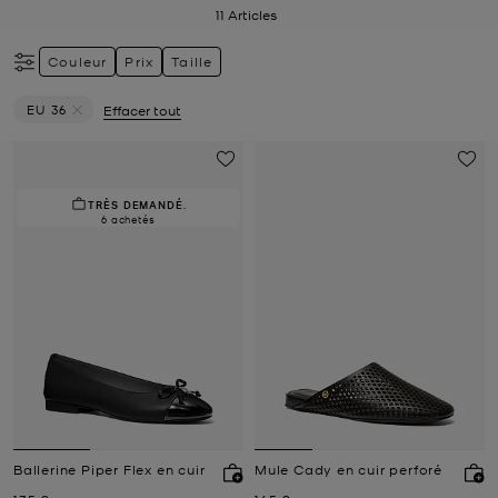
11
Articles
Couleur
Prix
Taille
EU 36
Effacer tout
Supprimer le filtre Actuellement trié par Taille: EU 36
TRÈS DEMANDÉ.
6 achetés
Ballerine Piper Flex en cuir
Mule Cady en cuir perforé