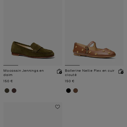
Mocassin Jennings en
Ballerine Nellie Flex en cuir
daim
clouté
Prix actuel
Prix actuel
150 €
150 €