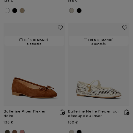
Prix actuel
Prix actuel
135 €
165 €
TRÈS DEMANDÉ.
TRÈS DEMANDÉ.
6 achetés
6 achetés
Ballerine Piper Flex en
Ballerine Nellie Flex en cuir
daim
découpé au laser
Prix actuel
Prix actuel
135 €
150 €