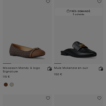
TRÈS DEMANDÉ.
5 achetés
Mocassin Mandy à logo
Mule Mckenzie en cuir
Signature
Prix actuel
150 €
Prix actuel
115 €