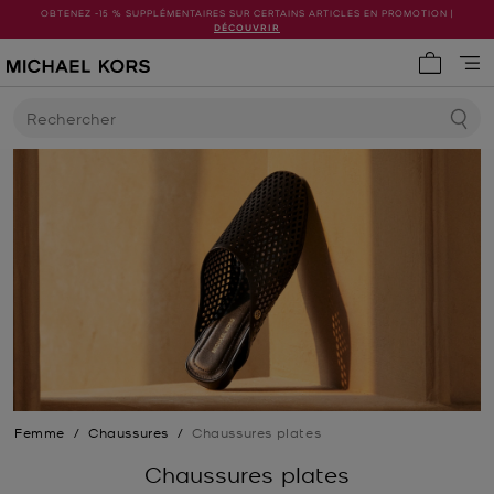
OBTENEZ -15 % SUPPLÉMENTAIRES SUR CERTAINS ARTICLES EN PROMOTION |
DÉCOUVRIR
Mon pani
Rechercher
Femme
/
Chaussures
/
Chaussures plates
Chaussures plates