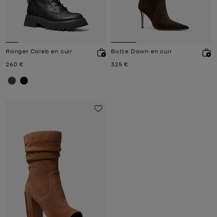
Ranger Caleb en cuir
Botte Dawn en cuir
Prix actuel
Prix actuel
260 €
325 €