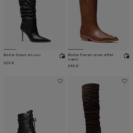
Botte Dawn en cuir
Botte Farren avec effet
vieilli
Prix actuel
325 €
Prix actuel
295 €