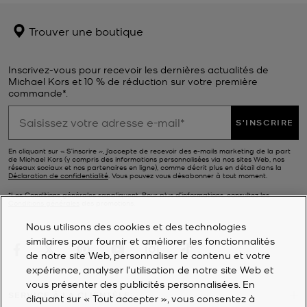
Trouver une boutique
Inscrivez-vous pour recevoir les dernières actualités de
Michael Kors et 10 % de réduction sur votre première
commande*.
S'INSCRIRE
En cliquant sur « S’inscrire », j’accepte de recevoir des e-mails marketing de la part
de Michael Kors (y compris des informations personnalisées via nos sites Web, nos
réseaux sociaux et nos partenaires en ligne), comme décrit plus en détail dans la
Déclaration de confidentialité
. Vous pouvez vous désabonner à tout moment.
*Les Conditions générales sappliquent. Pour plus d’informations, consultez les
Conditions générales
des promotions.
Nous utilisons des cookies et des technologies
similaires pour fournir et améliorer les fonctionnalités
de notre site Web, personnaliser le contenu et votre
expérience, analyser l'utilisation de notre site Web et
vous présenter des publicités personnalisées. En
SERVICE À LA CLIENTÈLE
cliquant sur « Tout accepter », vous consentez à