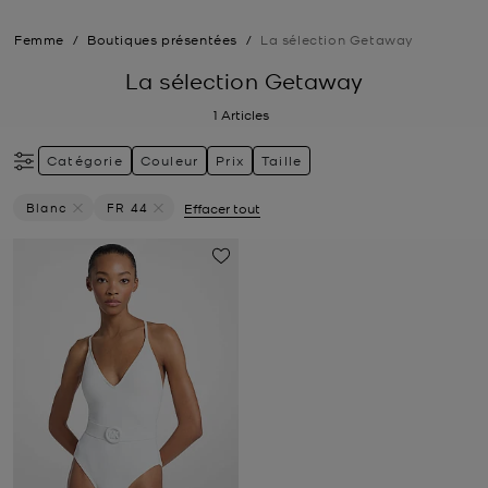
Femme
/
Boutiques présentées
/
La sélection Getaway
La sélection Getaway
1
Articles
Catégorie
Couleur
Prix
Taille
Blanc
FR 44
Effacer tout
Supprimer Le Filtre Actuellement Trié Par Couleur: Blanc
Supprimer le filtre Actuellement trié par Taille: FR