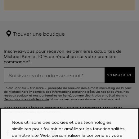
Trouver une boutique
Inscrivez-vous pour recevoir les dernières actualités de
Michael Kors et 10 % de réduction sur votre première
commande*.
S'INSCRIRE
En cliquant sur « S’inscrire », j’accepte de recevoir des e-mails marketing de la part
de Michael Kors (y compris des informations personnalisées via nos sites Web, nos
réseaux sociaux et nos partenaires en ligne), comme décrit plus en détail dans la
Déclaration de confidentialité
. Vous pouvez vous désabonner à tout moment.
*Les Conditions générales sappliquent. Pour plus d’informations, consultez les
Conditions générales
des promotions.
Nous utilisons des cookies et des technologies
similaires pour fournir et améliorer les fonctionnalités
de notre site Web, personnaliser le contenu et votre