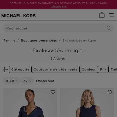
OBTENEZ -15 % SUPPLÉMENTAIRES SUR CERTAINS ARTICLES EN PROMOTION |
DÉCOUVRIR
Mon pani
Rechercher
Femme
/
Boutiques présentées
/
Exclusivités en ligne
Exclusivités en ligne
2
Articles
Catégorie
Catégorie de vêtements
Couleur
Prix
Tai
Bleu
XL
Effacer tout
Supprimer Le Filtre Actuellement Trié Par Couleur: Bleu
Supprimer le filtre Actuellement trié par Taille: XL