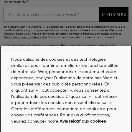
commande*.
S'INSCRIRE
En cliquant sur « S’inscrire », j’accepte de recevoir des e-mails marketing de la part
de Michael Kors (y compris des informations personnalisées via nos sites Web, nos
réseaux sociaux et nos partenaires en ligne), comme décrit plus en détail dans la
Déclaration de confidentialité
. Vous pouvez vous désabonner à tout moment.
*Les Conditions générales sappliquent. Pour plus d’informations, consultez les
Conditions générales
des promotions.
Nous utilisons des cookies et des technologies
similaires pour fournir et améliorer les fonctionnalités
de notre site Web, personnaliser le contenu et votre
expérience, analyser l'utilisation de notre site Web et
vous présenter des publicités personnalisées. En
SERVICE À LA CLIENTÈLE
cliquant sur « Tout accepter », vous consentez à
l’utilisation de ces cookies. Cliquez sur « Tout refuser
» pour refuser les cookies non essentiels ou sur «
MON COMPTE
Gérer les préférences en matière de cookies » pour
choisir vos préférences. Pour plus d’informations,
ENTREPRISE
veuillez consulter notre
Avis relatif aux cookies
.