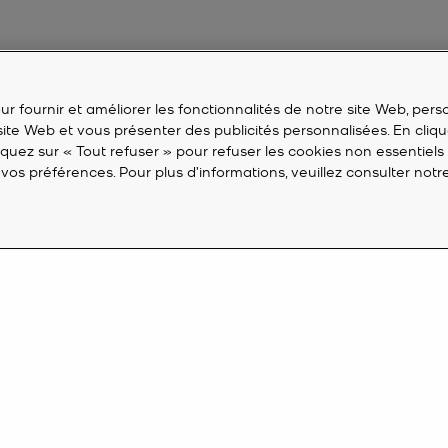
r fournir et améliorer les fonctionnalités de notre site Web, perso
 site Web et vous présenter des publicités personnalisées. En cliqu
liquez sur « Tout refuser » pour refuser les cookies non essentiels
vos préférences. Pour plus d’informations, veuillez consulter not
SERVICE À LA CLIENTÈLE
M
FAQ
Cr
lités de
Suivre ma commande
Co