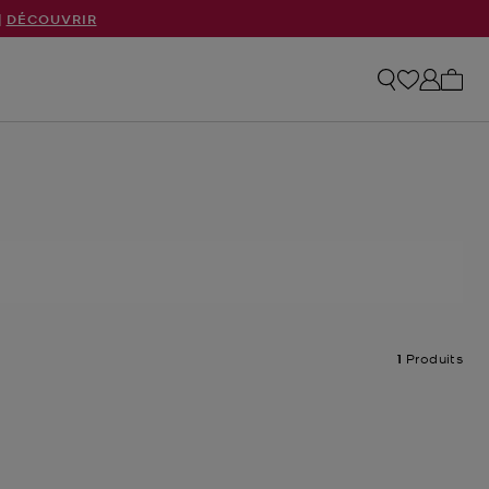
|
DÉCOUVRIR
Mon p
1
Produits