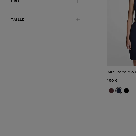
PRIX
APPLIQUÉ
TAILLE
Mini-robe clo
Prix actuel
150 €