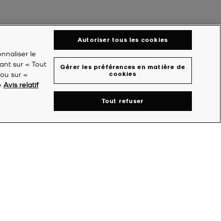
Autoriser tous les cookies
nnaliser le
ant sur « Tout
Gérer les préférences en matière de
 ou sur «
cookies
re
Avis relatif
Tout refuser
ON COMPTE
ENTREPRISE
éer un compte
Michael's World
mpte
À propos de nous