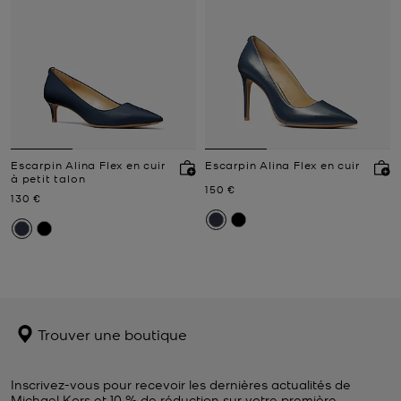
Escarpin Alina Flex en cuir
Escarpin Alina Flex en cuir
à petit talon
Prix actuel
150 €
Prix actuel
130 €
Trouver une boutique
Inscrivez-vous pour recevoir les dernières actualités de
Michael Kors et 10 % de réduction sur votre première