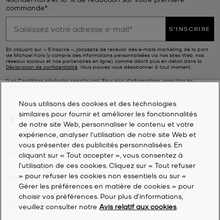
commande*.
S'INSCRIRE
En cliquant sur « S’inscrire », j’accepte de recevoir des e-mails marketing de la part
de Michael Kors (y compris des informations personnalisées via nos sites Web, nos
réseaux sociaux et nos partenaires en ligne), comme décrit plus en détail dans la
Déclaration de confidentialité
. Vous pouvez vous désabonner à tout moment.
*Les Conditions générales sappliquent. Pour plus d’informations, consultez les
Conditions générales
des promotions.
Nous utilisons des cookies et des technologies
similaires pour fournir et améliorer les fonctionnalités
de notre site Web, personnaliser le contenu et votre
expérience, analyser l'utilisation de notre site Web et
vous présenter des publicités personnalisées. En
SERVICE À LA CLIENTÈLE
cliquant sur « Tout accepter », vous consentez à
l’utilisation de ces cookies. Cliquez sur « Tout refuser
» pour refuser les cookies non essentiels ou sur «
MON COMPTE
Gérer les préférences en matière de cookies » pour
choisir vos préférences. Pour plus d’informations,
ENTREPRISE
veuillez consulter notre
Avis relatif aux cookies
.