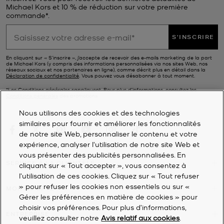
Michael Kors et 10 % de réduction sur votre première
commande*.
S'INSCRIRE
En cliquant sur « S’inscrire », j’accepte de recevoir des e-mails marketing de la part
de Michael Kors (y compris des informations personnalisées via nos sites Web, nos
réseaux sociaux et nos partenaires en ligne), comme décrit plus en détail dans la
Déclaration de confidentialité
. Vous pouvez vous désabonner à tout moment.
*Les Conditions générales sappliquent. Pour plus d’informations, consultez les
Conditions générales
des promotions.
Nous utilisons des cookies et des technologies
similaires pour fournir et améliorer les fonctionnalités
de notre site Web, personnaliser le contenu et votre
expérience, analyser l'utilisation de notre site Web et
vous présenter des publicités personnalisées. En
SERVICE À LA CLIENTÈLE
cliquant sur « Tout accepter », vous consentez à
l’utilisation de ces cookies. Cliquez sur « Tout refuser
» pour refuser les cookies non essentiels ou sur «
MON COMPTE
Gérer les préférences en matière de cookies » pour
choisir vos préférences. Pour plus d’informations,
ENTREPRISE
veuillez consulter notre
Avis relatif aux cookies
.