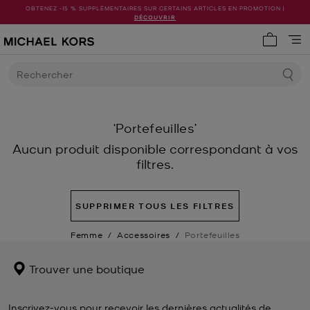
OBTENEZ -15 % SUPPLÉMENTAIRES SUR CERTAINS ARTICLES EN PROMOTION |
DÉCOUVRIR
Mon pani
Rechercher
‘Portefeuilles’
Aucun produit disponible correspondant à vos
filtres.
SUPPRIMER TOUS LES FILTRES
Femme
/
Accessoires
/
Portefeuilles
Trouver une boutique
Inscrivez-vous pour recevoir les dernières actualités de