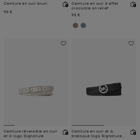
Ceinture en cuir bruni
Ceinture en cuir à effet
crocodile en relief
Prix actuel
95 €
Prix actuel
95 €
Ceinture réversible en cuir
Ceinture en cuir et à
et à logo Signature
breloque logo Signature