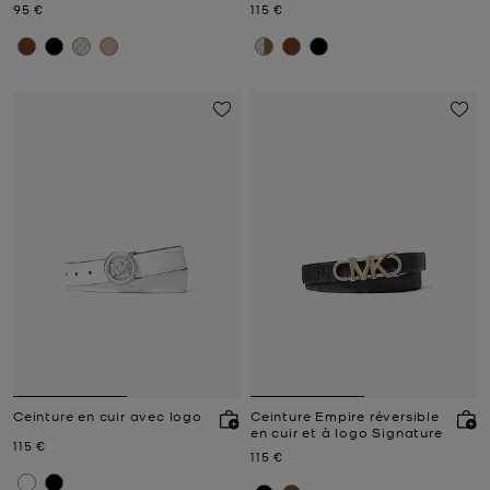
MK Pop
Prix actuel
Prix actuel
95 €
115 €
Ceinture en cuir avec logo
Ceinture Empire réversible
en cuir et à logo Signature
Prix actuel
115 €
Prix actuel
115 €