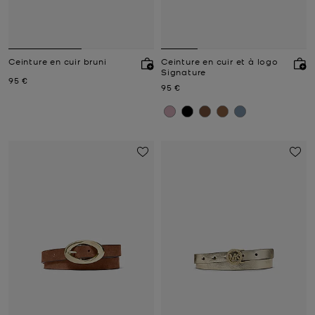
Ceinture en cuir bruni
Ceinture en cuir et à logo
Signature
Prix actuel
95 €
Prix actuel
95 €