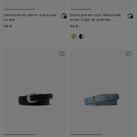
Ceinture en daim à boucle
Ceinture en cuir métallisé
ovale
avec logo et pierres
pavées
Prix actuel
Prix actuel
95 €
95 €