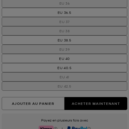
EU 36
EU 36.5
EU 37
EU 38
EU 38.5
EU 39
EU 40
EU 40.5
EU 41
EU 42.5
AJOUTER AU PANIER
ACHETER MAINTENANT
Payez en plusieurs fois avec
|