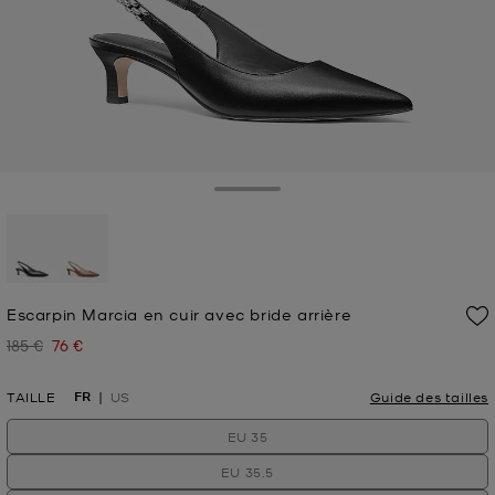
Toggle Drawer
sélectionné(s)
Escarpin Marcia en cuir avec bride arrière
185 €
76 €
Prix initial
Prix actuel
FR
TAILLE
US
Guide des tailles
EU 35
EU 35.5