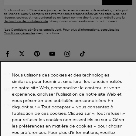
En cliquant sur « S’inscrire », j’accepte de recevoir des e-mails marketing de la part
de Michael Kors (y compris des informations personnalisées via nos sites Web, nos
réseaux sociaux et nos partenaires en ligne), comme décrit plus en détail dans la
Déclaration de confidentialité
. Vous pouvez vous désabonner à tout moment.
*Les Conditions générales sappliquent. Pour plus d’informations, consultez les
Conditions générales
des promotions.
SERVICE À LA CLIENTÈLE
Nous utilisons des cookies et des technologies
similaires pour fournir et améliorer les fonctionnalités
de notre site Web, personnaliser le contenu et votre
MON COMPTE
expérience, analyser l'utilisation de notre site Web et
vous présenter des publicités personnalisées. En
ENTREPRISE
cliquant sur « Tout accepter », vous consentez à
l’utilisation de ces cookies. Cliquez sur « Tout refuser »
pour refuser les cookies non essentiels ou sur « Gérer
©
2026
Michael Kors
les préférences en matière de cookies » pour choisir
vos préférences. Pour plus d’informations, veuillez
Déclaration de confidentialité