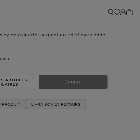
Mon p
sley en cuir effet serpent en relief avec bride
uel
UREL
ES ARTICLES
ÉPUISÉ
MILAIRES
U PRODUIT
LIVRAISON ET RETOURS