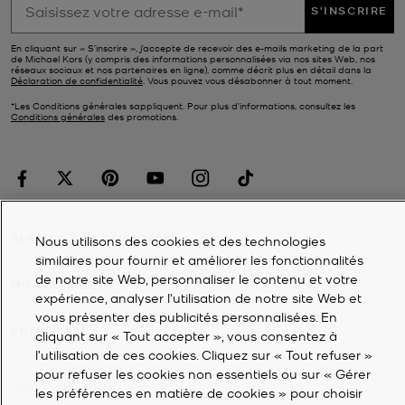
S'INSCRIRE
En cliquant sur « S’inscrire », j’accepte de recevoir des e-mails marketing de la part
de Michael Kors (y compris des informations personnalisées via nos sites Web, nos
réseaux sociaux et nos partenaires en ligne), comme décrit plus en détail dans la
Déclaration de confidentialité
. Vous pouvez vous désabonner à tout moment.
*Les Conditions générales sappliquent. Pour plus d’informations, consultez les
Conditions générales
des promotions.
SERVICE À LA CLIENTÈLE
Nous utilisons des cookies et des technologies
similaires pour fournir et améliorer les fonctionnalités
de notre site Web, personnaliser le contenu et votre
MON COMPTE
expérience, analyser l'utilisation de notre site Web et
vous présenter des publicités personnalisées. En
ENTREPRISE
cliquant sur « Tout accepter », vous consentez à
l’utilisation de ces cookies. Cliquez sur « Tout refuser »
pour refuser les cookies non essentiels ou sur « Gérer
©
2026
Michael Kors
les préférences en matière de cookies » pour choisir