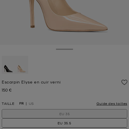
Toggle Drawer
sélectionné(s)
Escarpin Elyse en cuir verni
150 €
Prix actuel
FR
TAILLE
US
Guide des tailles
EU 35
EU 35.5