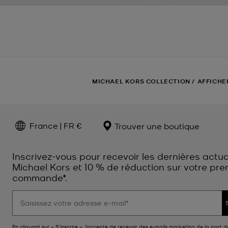
MICHAEL KORS COLLECTION
/
AFFICHE
France | FR €
Trouver une boutique
Inscrivez-vous pour recevoir les dernières actua
Michael Kors et 10 % de réduction sur votre pre
commande*.
En cliquant sur « S’inscrire », j’accepte de recevoir des e-mails marketing de la part d