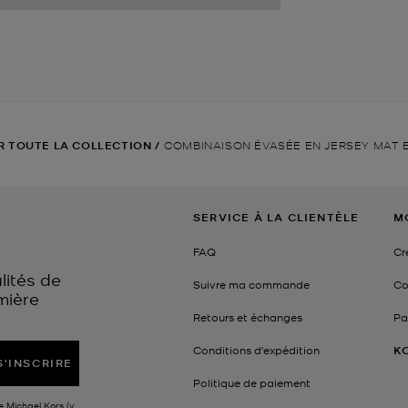
R TOUTE LA COLLECTION
/
COMBINAISON ÉVASÉE EN JERSEY MAT 
SERVICE À LA CLIENTÈLE
M
FAQ
Cr
lités de
Suivre ma commande
Co
mière
Retours et échanges
Pa
Conditions d'expédition
K
S'INSCRIRE
Politique de paiement
e Michael Kors (y