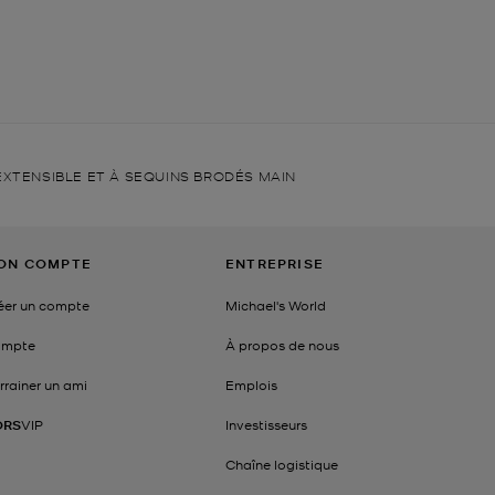
EXTENSIBLE ET À SEQUINS BRODÉS MAIN
ON COMPTE
ENTREPRISE
éer un compte
Michael's World
mpte
À propos de nous
rrainer un ami
Emplois
ORS
VIP
Investisseurs
Chaîne logistique