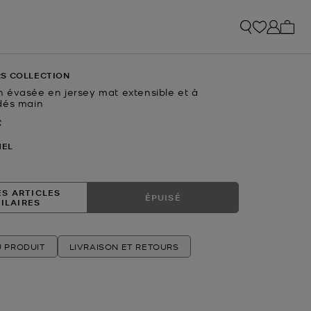
Mon p
S COLLECTION
 évasée en jersey mat extensible et à
dés main
€
actuel
MEL
ES ARTICLES
ÉPUISÉ
MILAIRES
U PRODUIT
LIVRAISON ET RETOURS