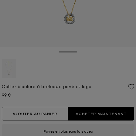
Toggle Drawer
sélectionné(s)
Collier bicolore à breloque pavé et logo
99 €
Prix actuel
AJOUTER AU PANIER
ACHETER MAINTENANT
Payez en plusieurs fois avec