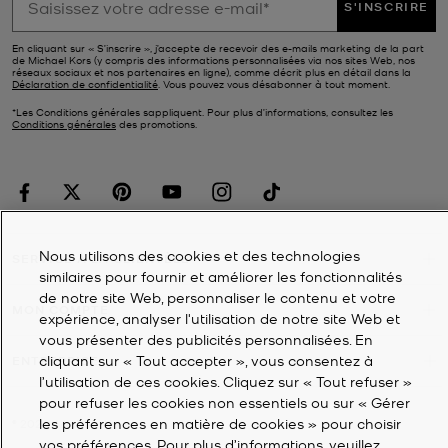
S'INSCRIRE
En cliquant sur « S’inscrire », j’accepte de recevoir des e-mails marketing de la part
de Michael Kors (y compris des informations personnalisées via nos sites Web, nos
réseaux sociaux et nos partenaires en ligne), comme décrit plus en détail dans la
Déclaration de confidentialité
. Vous pouvez vous désabonner à tout moment.
*Les Conditions générales sappliquent. Pour plus d’informations, consultez les
Conditions générales
des promotions.
Nous utilisons des cookies et des technologies
SERVICE À LA CLIENTÈLE
similaires pour fournir et améliorer les fonctionnalités
de notre site Web, personnaliser le contenu et votre
MON COMPTE
expérience, analyser l'utilisation de notre site Web et
vous présenter des publicités personnalisées. En
cliquant sur « Tout accepter », vous consentez à
ENTREPRISE
l’utilisation de ces cookies. Cliquez sur « Tout refuser »
pour refuser les cookies non essentiels ou sur « Gérer
les préférences en matière de cookies » pour choisir
©
2026
Michael Kors
vos préférences. Pour plus d’informations, veuillez