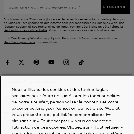
S'INSCRIRE
En cliquant sur « S’inscrire », j’accepte de recevoir des e-mails marketing de la part
de Michael Kors (y compris des informations personnalisées via nos sites Web, nos
réseaux sociaux et nos partenaires en ligne), comme décrit plus en détail dans la
Déclaration de confidentialité
. Vous pouvez vous désabonner à tout moment.
*Les Conditions générales sappliquent. Pour plus d’informations, consultez les
Conditions générales
des promotions.
SERVICE À LA CLIENTÈLE
Nous utilisons des cookies et des technologies
similaires pour fournir et améliorer les fonctionnalités
MON COMPTE
de notre site Web, personnaliser le contenu et votre
expérience, analyser l'utilisation de notre site Web et
ENTREPRISE
vous présenter des publicités personnalisées. En
cliquant sur « Tout accepter », vous consentez à
l’utilisation de ces cookies. Cliquez sur « Tout refuser »
©
2026
Michael Kors
pour refuser les cookies non essentiels ou sur « Gérer