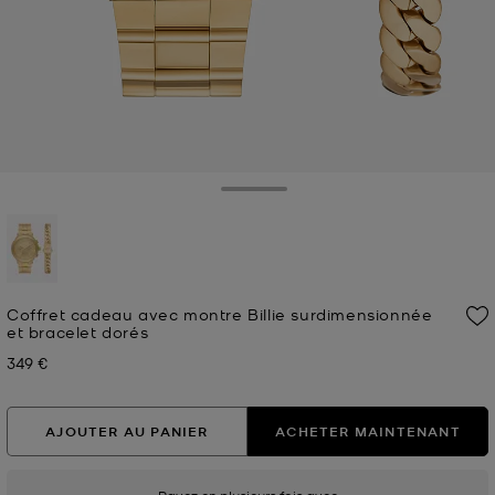
Toggle Drawer
sélectionné(s)
Coffret cadeau avec montre Billie surdimensionnée
et bracelet dorés
349 €
Prix actuel
AJOUTER AU PANIER
ACHETER MAINTENANT