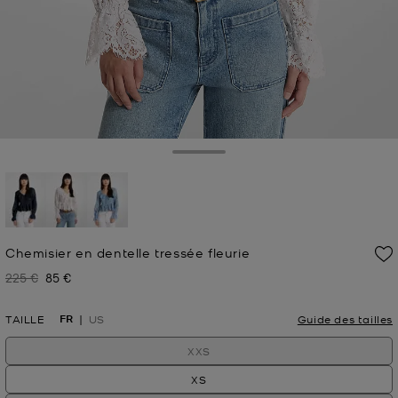
Toggle Drawer
sélectionné(s)
Chemisier en dentelle tressée fleurie
225 €
85 €
Prix initial
Prix actuel
FR
TAILLE
US
Guide des tailles
XXS
XS