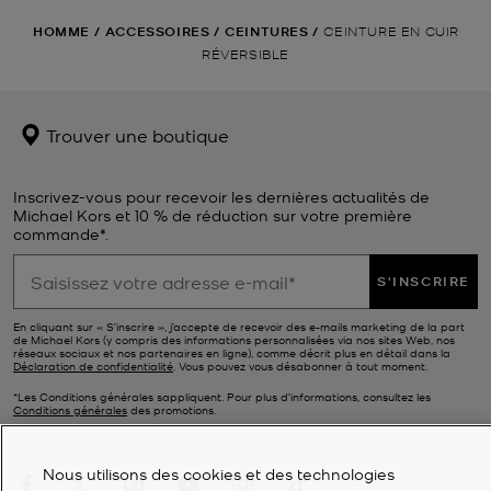
HOMME
/
ACCESSOIRES
/
CEINTURES
/
CEINTURE EN CUIR
RÉVERSIBLE
Trouver une boutique
Inscrivez-vous pour recevoir les dernières actualités de
Michael Kors et 10 % de réduction sur votre première
commande*.
S'INSCRIRE
En cliquant sur « S’inscrire », j’accepte de recevoir des e-mails marketing de la part
de Michael Kors (y compris des informations personnalisées via nos sites Web, nos
réseaux sociaux et nos partenaires en ligne), comme décrit plus en détail dans la
Déclaration de confidentialité
. Vous pouvez vous désabonner à tout moment.
*Les Conditions générales sappliquent. Pour plus d’informations, consultez les
Conditions générales
des promotions.
Nous utilisons des cookies et des technologies