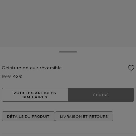
Toggle Drawer
Ceinture en cuir réversible
119 €
46 €
Prix initial
Prix actuel
VOIR LES ARTICLES
ÉPUISÉ
SIMILAIRES
DÉTAILS DU PRODUIT
LIVRAISON ET RETOURS