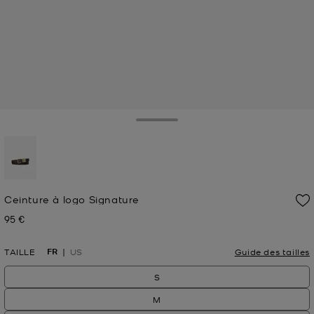
Toggle Drawer
sélectionné(s)
Ceinture à logo Signature
95 €
Prix actuel
FR
TAILLE
US
Guide des tailles
S
M