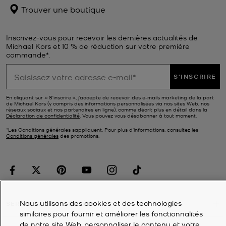
Trouver une boutique
Inscrivez-vous pour recevoir les dernières actualités de
Michael Kors et 10 % de réduction sur votre première
commande*.
S'INSCRIRE
En cliquant sur « S’inscrire », j’accepte de recevoir des e-mails marketing de la part
de Michael Kors (y compris des informations personnalisées via nos sites Web, nos
réseaux sociaux et nos partenaires en ligne), comme décrit plus en détail dans la
Déclaration de confidentialité
. Vous pouvez vous désabonner à tout moment.
*Les Conditions générales sappliquent. Pour plus d’informations, consultez les
Conditions générales
des promotions.
Nous utilisons des cookies et des technologies
SERVICE À LA CLIENTÈLE
similaires pour fournir et améliorer les fonctionnalités
de notre site Web, personnaliser le contenu et votre