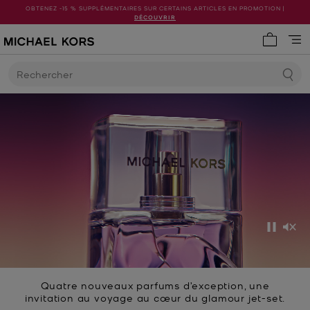
OBTENEZ -15 % SUPPLÉMENTAIRES SUR CERTAINS ARTICLES EN PROMOTION |
DÉCOUVRIR
Mon pani
Rechercher
Pause
Dés
Quatre nouveaux parfums d’exception, une
invitation au voyage au cœur du glamour jet-set.