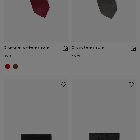
Cravate rayée en soie
Cravate en soie
Prix actuel
Prix actuel
49 €
49 €