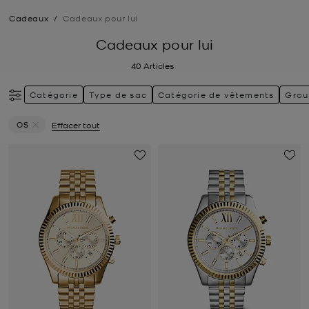
Cadeaux
/
Cadeaux pour lui
Cadeaux pour lui
40
Articles
Catégorie
Type de sac
Catégorie de vêtements
Grou
OS
Effacer tout
Supprimer le filtre Actuellement trié par Taille: OS