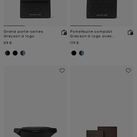
Grand porte-cartes
Portefeuille compact
Greyson à logo
Greyson à logo avec
compartiment à monnaie
Prix actuel
Prix actuel
59 €
119 €