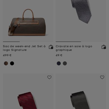
Sac de week-end Jet Set à
Cravate en soie à logo
logo Signature
graphique
Prix actuel
Prix actuel
499 €
49 €