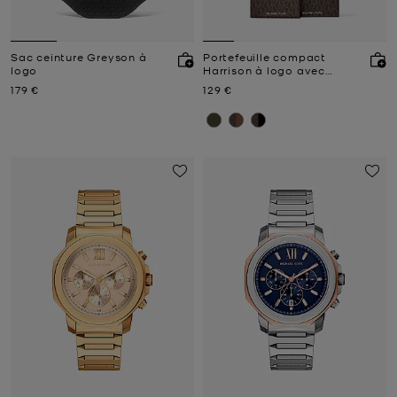
Sac ceinture Greyson à
Portefeuille compact
logo
Harrison à logo avec
porte-cartes
Prix actuel
Prix actuel
179 €
129 €