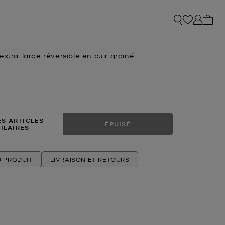
Mon p
extra-large réversible en cuir grainé
tuel
ES ARTICLES
ÉPUISÉ
MILAIRES
U PRODUIT
LIVRAISON ET RETOURS