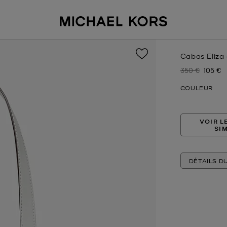
Cabas Eliza 
350 €
105 €
Prix initial
Prix ac
COULEUR
VOIR L
SI
DÉTAILS D