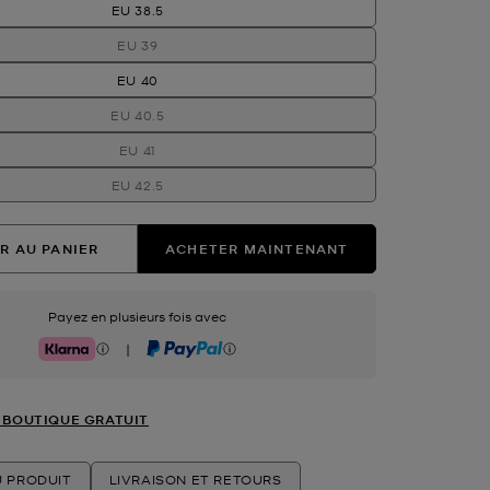
EU 38.5
EU 39
EU 40
EU 40.5
EU 41
EU 42.5
R AU PANIER
ACHETER MAINTENANT
Payez en plusieurs fois avec
|
Klarna
PayPal
 BOUTIQUE GRATUIT
U PRODUIT
LIVRAISON ET RETOURS