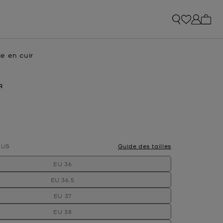
Mon p
e en cuir
tuel
R
nné(s)
US
Guide des tailles
EU 36
EU 36.5
EU 37
EU 38