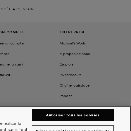
ANGÉE À CEINTURE
ON COMPTE
ENTREPRISE
éer un compte
Michael's World
mpte
À propos de nous
rrainer un ami
Emplois
ORS
VIP
Investisseurs
Chaîne logistique
Impact
Autoriser tous les cookies
nnaliser le
ant sur « Tout