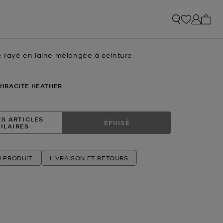
Mon p
é rayé en laine mélangée à ceinture
tuel
HRACITE HEATHER
ES ARTICLES
ÉPUISÉ
MILAIRES
U PRODUIT
LIVRAISON ET RETOURS