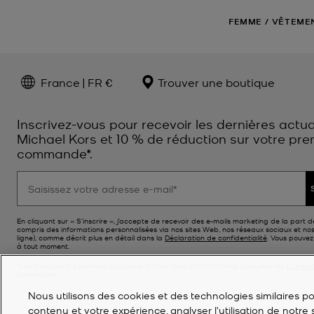
FEMME
/
VÊTEME
France | FR €
Trouver une boutique
Inscrivez-vous pour recevoir les dernières actua
Michael Kors et 10 % de réduction sur votre pre
commande*.
En cliquant sur « S’inscrire », j’accepte de recevoir des e-mails marketing de la part d
compris des informations personnalisées via nos sites Web, nos réseaux sociaux et no
ligne), comme décrit plus en détail dans la
Déclaration de confidentialité
. Vous pouve
à tout moment.
*Les Conditions générales sappliquent. Pour plus d’informations, consultez les
Conditi
promotions.
Nous utilisons des cookies et des technologies similaires pou
contenu et votre expérience, analyser l'utilisation de notre