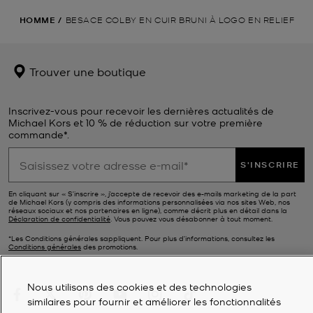
HOMME
/
BESACE COLBY EN CUIR BRUNI À LOGO EN RELIEF
Trouver une boutique
Inscrivez-vous pour recevoir les dernières actualités de
Michael Kors et 10 % de réduction sur votre première
commande*.
S'INSCRIRE
En cliquant sur « S’inscrire », j’accepte de recevoir des e-mails marketing de la part
de Michael Kors (y compris des informations personnalisées via nos sites Web, nos
réseaux sociaux et nos partenaires en ligne), comme décrit plus en détail dans la
Déclaration de confidentialité
. Vous pouvez vous désabonner à tout moment.
*Les Conditions générales sappliquent. Pour plus d’informations, consultez les
Conditions générales
des promotions.
Nous utilisons des cookies et des technologies
similaires pour fournir et améliorer les fonctionnalités