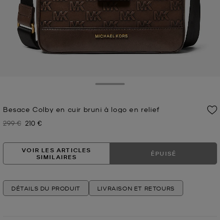
Toggle Drawer
Besace Colby en cuir bruni à logo en relief
299 €
210 €
Prix initial
Prix actuel
VOIR LES ARTICLES
ÉPUISÉ
SIMILAIRES
DÉTAILS DU PRODUIT
LIVRAISON ET RETOURS