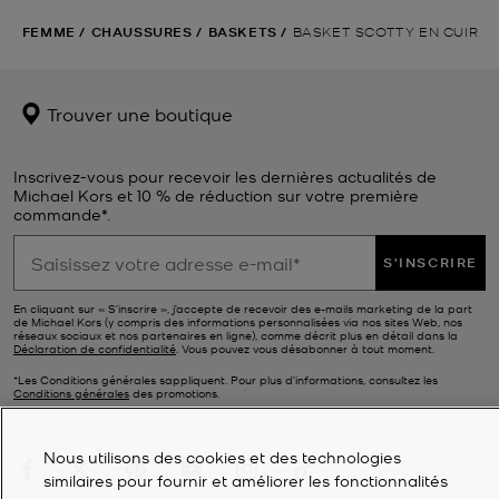
FEMME
/
CHAUSSURES
/
BASKETS
/
BASKET SCOTTY EN CUIR
Trouver une boutique
Inscrivez-vous pour recevoir les dernières actualités de
Michael Kors et 10 % de réduction sur votre première
commande*.
S'INSCRIRE
En cliquant sur « S’inscrire », j’accepte de recevoir des e-mails marketing de la part
de Michael Kors (y compris des informations personnalisées via nos sites Web, nos
réseaux sociaux et nos partenaires en ligne), comme décrit plus en détail dans la
Déclaration de confidentialité
. Vous pouvez vous désabonner à tout moment.
*Les Conditions générales sappliquent. Pour plus d’informations, consultez les
Conditions générales
des promotions.
Nous utilisons des cookies et des technologies
similaires pour fournir et améliorer les fonctionnalités