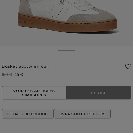
Toggle Drawer
Basket Scotty en cuir
150 €
46 €
Prix initial
Prix actuel
VOIR LES ARTICLES
ÉPUISÉ
SIMILAIRES
DÉTAILS DU PRODUIT
LIVRAISON ET RETOURS