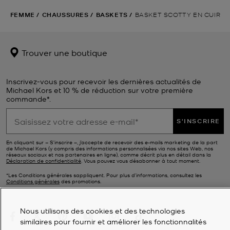
FEMME
/
CHAUSSURES
/
BASKETS
/
BASKET SCOTTY EN CUIR
Trouver une boutique
Inscrivez-vous pour recevoir les dernières actualités de
Michael Kors et 10 % de réduction sur votre première
commande*.
S'INSCRIRE
En cliquant sur « S’inscrire », j’accepte de recevoir des e-mails marketing de la part
de Michael Kors (y compris des informations personnalisées via nos sites Web, nos
réseaux sociaux et nos partenaires en ligne), comme décrit plus en détail dans la
Déclaration de confidentialité
. Vous pouvez vous désabonner à tout moment.
*Les Conditions générales sappliquent. Pour plus d’informations, consultez les
Conditions générales
des promotions.
Nous utilisons des cookies et des technologies
similaires pour fournir et améliorer les fonctionnalités