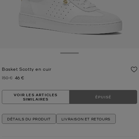
Toggle Drawer
Basket Scotty en cuir
150 €
46 €
Prix initial
Prix actuel
VOIR LES ARTICLES
ÉPUISÉ
SIMILAIRES
DÉTAILS DU PRODUIT
LIVRAISON ET RETOURS